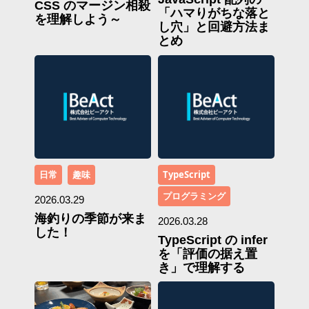
CSS のマージン相殺
「ハマりがちな落と
を理解しよう～
し穴」と回避方法ま
とめ
日常
趣味
TypeScript
プログラミング
2026.03.29
海釣りの季節が来ま
2026.03.28
した！
TypeScript の infer
を「評価の据え置
き」で理解する