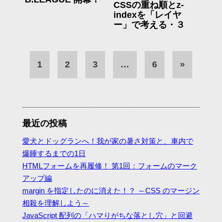
CSSの重ね順とz-
indexを「レイヤ
ー」で考える・３
1
2
3
…
6
»
最近の投稿
愛犬とドッグランへ！我が家の暑さ対策と、車内で
爆睡するまでの1日
HTMLフォームを再履修！ 第1回：フォームのマーク
アップ編
margin を指定したのに消えた！？ ～CSS のマージン
相殺を理解しよう～
JavaScript 配列の「ハマりがちな落とし穴」と回避