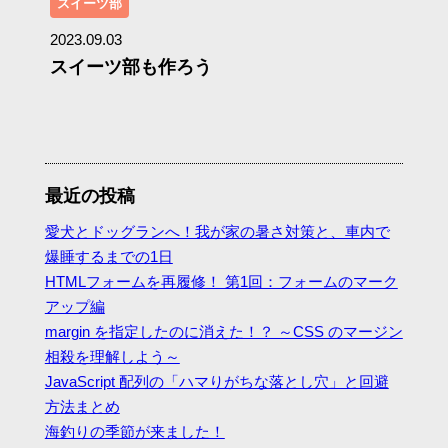
スイーツ部
2023.09.03
スイーツ部も作ろう
最近の投稿
愛犬とドッグランへ！我が家の暑さ対策と、車内で
爆睡するまでの1日
HTMLフォームを再履修！ 第1回：フォームのマーク
アップ編
margin を指定したのに消えた！？ ～CSS のマージン
相殺を理解しよう～
JavaScript 配列の「ハマりがちな落とし穴」と回避
方法まとめ
海釣りの季節が来ました！