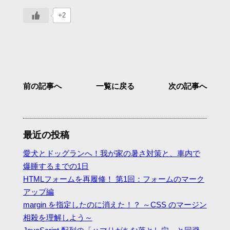
+2
前の記事へ
一覧に戻る
次の記事へ
最近の投稿
愛犬とドッグランへ！我が家の暑さ対策と、車内で
爆睡するまでの1日
HTMLフォームを再履修！ 第1回：フォームのマーク
アップ編
margin を指定したのに消えた！？ ～CSS のマージン
相殺を理解しよう～