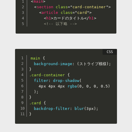
<
main
>
<
section
class
=
"
card-container
"
>
<
article
class
=
"
card
"
>
<
h1
>
カードのタイトル
</
h1
>
<!-- 以下略 -->
main
{
background-image
:
(
ストライプ模様
)
;
}
.card-container
{
filter
:
drop-shadow
(
    4px 4px 4px 
rgba
(
0
,
 0
,
 0
,
 0.5
)
)
;
}
.card
{
backdrop-filter
:
blur
(
3px
)
;
}