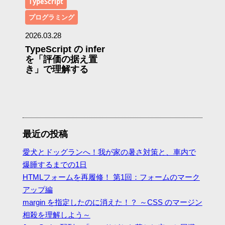
TypeScript
プログラミング
2026.03.28
TypeScript の infer
を「評価の据え置
き」で理解する
最近の投稿
愛犬とドッグランへ！我が家の暑さ対策と、車内で
爆睡するまでの1日
HTMLフォームを再履修！ 第1回：フォームのマーク
アップ編
margin を指定したのに消えた！？ ～CSS のマージン
相殺を理解しよう～